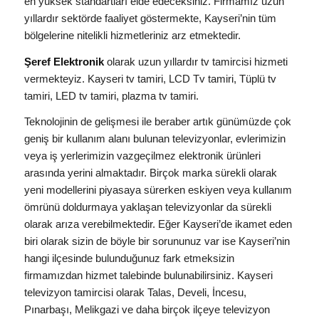
en yüksek standartları elde edeceksiniz. Firmamız uzun
yıllardır sektörde faaliyet göstermekte, Kayseri’nin tüm
bölgelerine nitelikli hizmetleriniz arz etmektedir.
Şeref Elektronik
olarak uzun yıllardır tv tamircisi hizmeti
vermekteyiz. Kayseri tv tamiri, LCD Tv tamiri, Tüplü tv
tamiri, LED tv tamiri, plazma tv tamiri.
Teknolojinin de gelişmesi ile beraber artık günümüzde çok
geniş bir kullanım alanı bulunan televizyonlar, evlerimizin
veya iş yerlerimizin vazgeçilmez elektronik ürünleri
arasında yerini almaktadır. Birçok marka sürekli olarak
yeni modellerini piyasaya sürerken eskiyen veya kullanım
ömrünü doldurmaya yaklaşan televizyonlar da sürekli
olarak arıza verebilmektedir. Eğer Kayseri’de ikamet eden
biri olarak sizin de böyle bir sorununuz var ise Kayseri’nin
hangi ilçesinde bulunduğunuz fark etmeksizin
firmamızdan hizmet talebinde bulunabilirsiniz. Kayseri
televizyon tamircisi olarak Talas, Develi, İncesu,
Pınarbaşı, Melikgazi ve daha birçok ilçeye televizyon