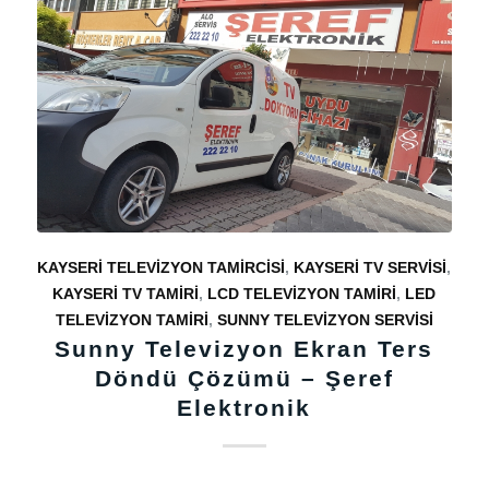
KAYSERI TELEVIZYON TAMIRCISI
,
KAYSERI TV SERVISI
,
KAYSERI TV TAMIRI
,
LCD TELEVIZYON TAMIRI
,
LED
TELEVIZYON TAMIRI
,
SUNNY TELEVIZYON SERVISI
Sunny Televizyon Ekran Ters
Döndü Çözümü – Şeref
Elektronik