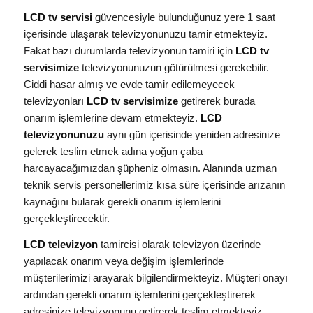
LCD tv servisi
güvencesiyle bulunduğunuz yere 1 saat
içerisinde ulaşarak televizyonunuzu tamir etmekteyiz.
Fakat bazı durumlarda televizyonun tamiri için
LCD tv
servisimize
televizyonunuzun götürülmesi gerekebilir.
Ciddi hasar almış ve evde tamir edilemeyecek
televizyonları
LCD tv servisimize
getirerek burada
onarım işlemlerine devam etmekteyiz.
LCD
televizyonunuzu
aynı gün içerisinde yeniden adresinize
gelerek teslim etmek adına yoğun çaba
harcayacağımızdan şüpheniz olmasın. Alanında uzman
teknik servis personellerimiz kısa süre içerisinde arızanın
kaynağını bularak gerekli onarım işlemlerini
gerçekleştirecektir.
LCD televizyon
tamircisi olarak televizyon üzerinde
yapılacak onarım veya değişim işlemlerinde
müşterilerimizi arayarak bilgilendirmekteyiz. Müşteri onayı
ardından gerekli onarım işlemlerini gerçekleştirerek
adresinize televizyonunu getirerek teslim etmekteyiz.