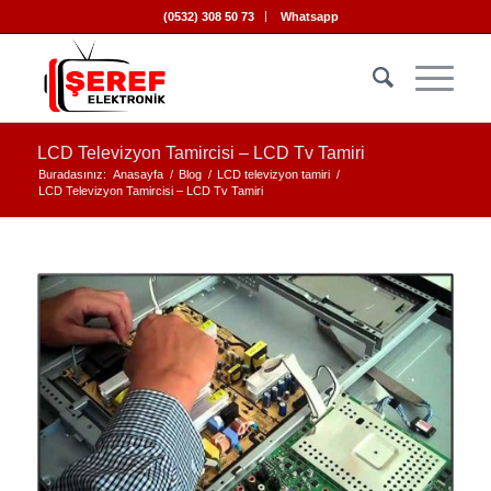
(0532) 308 50 73
Whatsapp
LCD Televizyon Tamircisi – LCD Tv Tamiri
Buradasınız:
Anasayfa
/
Blog
/
LCD televizyon tamiri
/
LCD Televizyon Tamircisi – LCD Tv Tamiri